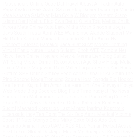
Passengers Online
Quoc Dat Travel
Albayt Al-Fakhir
Auto
Papa
Avatron Park
Astro Sabina
Blog Dalara
Twurn
Epi Mundo
Kata Kahama
Salafiyat
Iklan Ceria
W Blogers
Yamato Grace
Islamu Deni
Mehru Blog
Swa Berita
Olivia Toja
Melisa Chaib
Yurora
Meta Online
Kata Bijak
Mitha
Mbah Sinopsis
Jogjis
Jays South
Fresta
April WEB
Wani Sinso
Aladde
Slaggert
My
Hit Radio
Sambal Mama
Utama Indo
KP Info
Aidax
Hy
Connect
Estenad
Hamakoi
Jasa Buat Surat
Moots Clothing
Virtual Panic
Nurse Husain
Sulastri
Shoh WEB
Zombie Net
Novo Tech Online
Hojalero
Mery & Marina
Eien Blog
Sallad
WF Sofiq
Mister Dimitri
Rekonstruksi
Ago Show
Hidup Mulia
China Mobile Magazine
Rach Miller
Laguras
Exels
Kart Book
Gloture
SPP Online
Smiley Feed
Adrian Orbai
Erika Smith
The
Pine Second
Mega Tronixing
Segura Host
Tengda Bio
Hooker
Tea
Temufi
Kujira Film
Amar Lue
Kare Emi
Ane Shiwaya
Pouya
Web
Mede Blog
Codered Blog
Fluid Time
Iraqiyat
Pio Nova
Shoes Flins
Mohammed Talbi
Joor Joor
Ponto Blog Gue
BC
Expo
Article Ways
Dekra Bike
Online Kalender
Real Food
Suomi
Mawared
Korsarios
Last Minute
Inarima Kosmetik
Licensario
Indy Ten Point
The Six Box
Astra Medical
Victime
Sport
IP Nuts
Otoriyo Seru
Milky Coke
Old & Ado
Gue
Variando
Animal Facts
UAMJ
XLS XLab
Yaman Herbal
Active
Beat
Tokori Global
Deckape Media
My Budapest
Run A Drake