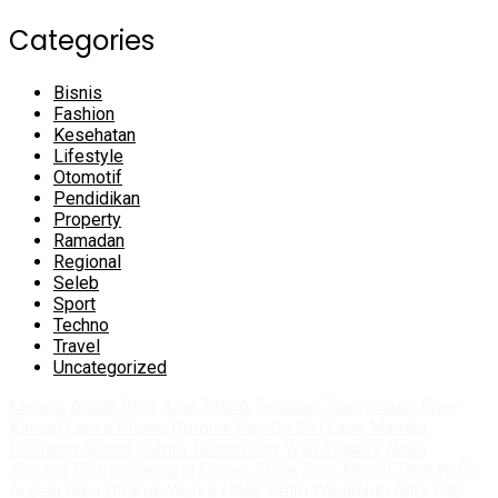
Categories
Bisnis
Fashion
Kesehatan
Lifestyle
Otomotif
Pendidikan
Property
Ramadan
Regional
Seleb
Sport
Techno
Travel
Uncategorized
Motors
Anunk Blog
Azur Teknik
Delapan Tujuh
Image Fiver
Kimcel
Lanka Phone
Doronix
Hey Go Girl
Lace Mamba
Polliwog Spond
Subito Technology
Wiki Figures
Neko
Yamada
Foshan Yewang
Plaber Store
Zero Modal
Take Ni Bo
Accela Navi
Dframe Works
Hilde Heim
Wadimhiri
Ants INC