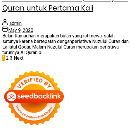
Quran untuk Pertama Kali
admin
May 9, 2020
Bulan Ramadhan merupakan bulan yang istimewa, salah
satunya karena bertepatan denganperistiwa Nuzulul Quran dan
Lailatul Qodar. Malam Nuzulul Quran merupakan peristiwa
turunnya Al Quran di...
Posts
1
2
3
Next
pagination