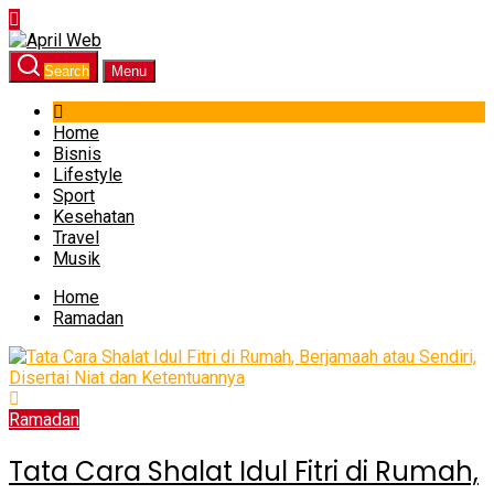
Skip
to
Search
Menu
the
content
Home
Bisnis
Lifestyle
Sport
Kesehatan
Travel
Musik
Home
Ramadan
Ramadan
Tata Cara Shalat Idul Fitri di Rumah,