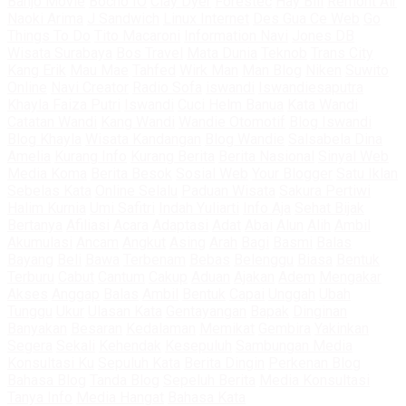
Banjo Movie
Bocho IO
Clay Dyer
Forestec
Hay Bill
Remont Air
Naoki Arima
J Sandwich
Linux Internet
Des Gua Ce Web
Go
Things To Do
Tito Macaroni
Information Navi
Jones DB
Wisata Surabaya
Bos Travel
Mata Dunia
Teknob
Trans City
Kang Erik
Mau Mae
Tahfed
Wirk Man
Man Blog
Niken
Suwito
Online
Navi Creator
Radio Sofa
iswandi
Iswandiesaputra
Khayla Faiza Putri
Iswandi
Cuci Helm Banua
Kata Wandi
Catatan Wandi
Kang Wandi
Wandie Otomotif
Blog Iswandi
Blog Khayla
Wisata Kandangan
Blog Wandie
Salsabela Dina
Amelia
Kurang Info
Kurang Berita
Berita Nasional
Sinyal Web
Media Koma
Berita Besok
Sosial Web
Your Blogger
Satu Iklan
Sebelas Kata
Online Selalu
Paduan Wisata
Sakura Pertiwi
Halim Kurnia
Umi Safitri
Indah Yuliarti
Info Aja
Sehat Bijak
Bertanya
Afiliasi
Acara
Adaptasi
Adat
Abai
Alun
Alih
Ambil
Akumulasi
Ancam
Angkut
Asing
Arah
Bagi
Basmi
Balas
Bayang
Beli
Bawa
Terbenam
Bebas
Belenggu
Biasa
Bentuk
Terburu
Cabut
Cantum
Cakup
Aduan
Ajakan
Adem
Mengakar
Akses
Anggap
Balas
Ambil
Bentuk
Capai
Unggah
Ubah
Tunggu
Ukur
Ulasan Kata
Gentayangan
Bapak
Dinginan
Banyakan
Besaran
Kedalaman
Memikat
Gembira
Yakinkan
Segera
Sekali
Kehendak
Kesepuluh
Sambungan Media
Konsultasi Ku
Sepuluh Kata
Berita Dingin
Perkenan Blog
Bahasa Blog
Tanda Blog
Sepeluh Berita
Media Konsultasi
Tanya Info
Media Hangat
Bahasa Kata